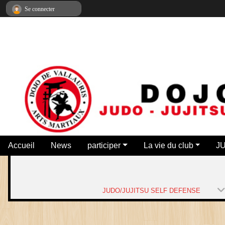
Panneau de gestion des cookies
Se connecter
Accueil
News
participer
La vie du club
J
JUDO/JUJITSU SELF DEFENSE