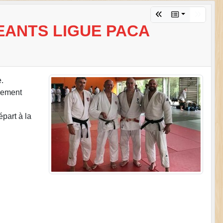
EANTS LIGUE PACA
.
nement
part à la