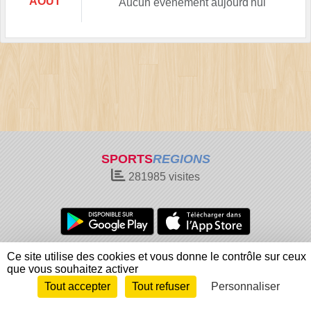
AOÛT
Aucun évènement aujourd'hui
SPORTS
REGIONS
281985
visites
Charte cookies
Gestion des cookies
Ce site utilise des cookies et vous donne le contrôle sur ceux
que vous souhaitez activer
Informations légales
Signaler un contenu inapproprié
Tout accepter
Tout refuser
Personnaliser
Envie de participer ?
Connexion