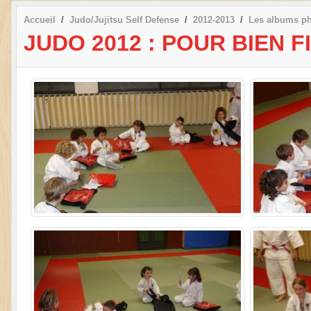
Accueil
Judo/Jujitsu Self Defense
2012-2013
Les albums p
JUDO 2012 : POUR BIEN F