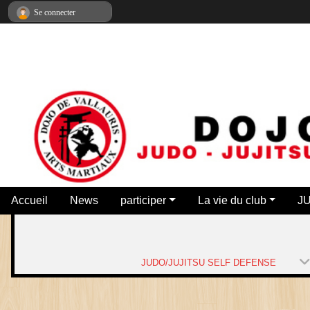
Panneau de gestion des cookies
Se connecter
Accueil
News
participer
La vie du club
J
JUDO/JUJITSU SELF DEFENSE