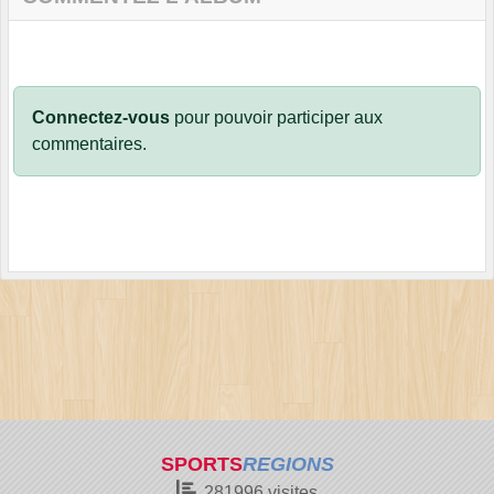
Connectez-vous
pour pouvoir participer aux
commentaires.
SPORTS
REGIONS
281996
visites