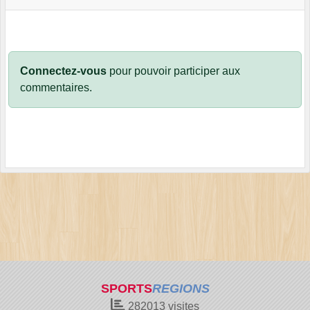
Connectez-vous
pour pouvoir participer aux
commentaires.
SPORTS
REGIONS
282013
visites