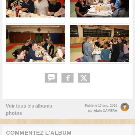
Voir tous les albums
Publié le
17 janv. 2016
par
Alain CAMERA
photos
COMMENTEZ L'ALBUM