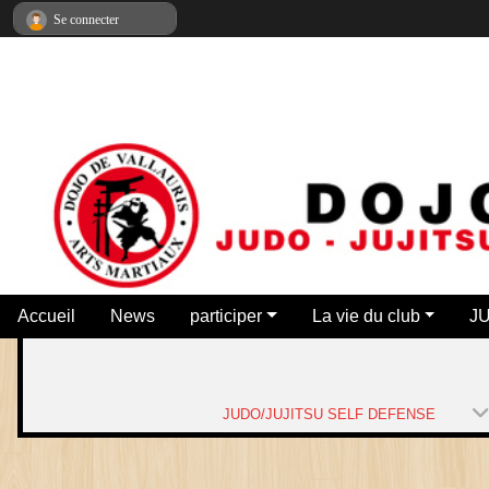
Panneau de gestion des cookies
Se connecter
Accueil
News
participer
La vie du club
J
JUDO/JUJITSU SELF DEFENSE