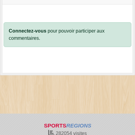
Connectez-vous
pour pouvoir participer aux
commentaires.
SPORTS
REGIONS
282054
visites