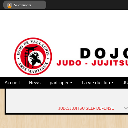
Panneau de gestion des cookies
Se connecter
Accueil
News
participer
La vie du club
J
JUDO/JUJITSU SELF DEFENSE