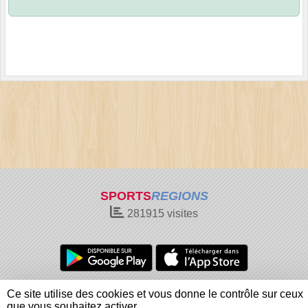
SPORTS
REGIONS
281915
visites
Charte cookies
Gestion des cookies
Ce site utilise des cookies et vous donne le contrôle sur ceux
Informations légales
Signaler un contenu inapproprié
que vous souhaitez activer